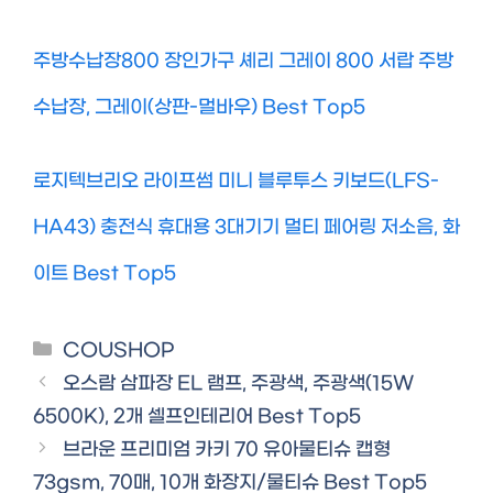
주방수납장800 장인가구 셰리 그레이 800 서랍 주방
수납장, 그레이(상판-멀바우) Best Top5
로지텍브리오 라이프썸 미니 블루투스 키보드(LFS-
HA43) 충전식 휴대용 3대기기 멀티 페어링 저소음, 화
이트 Best Top5
Categories
COUSHOP
오스람 삼파장 EL 램프, 주광색, 주광색(15W
6500K), 2개 셀프인테리어 Best Top5
브라운 프리미엄 카키 70 유아물티슈 캡형
73gsm, 70매, 10개 화장지/물티슈 Best Top5