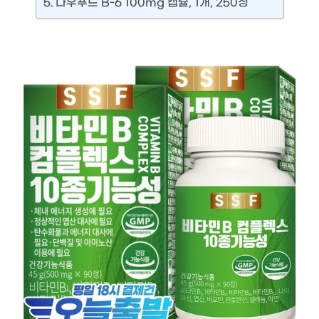
나우푸드 B-6 100mg 캡슐, 1개, 250정