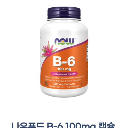
나우푸드 B-6 100mg 캡슐,