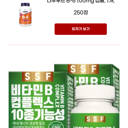
나우푸드 B-6 100mg 캡슐, 1개,
250정
최저가 보기