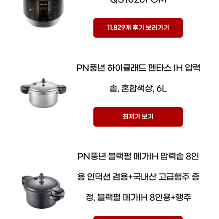
QS1020FGM
11,829개 후기 보러가기
PN풍년 하이클래드 펜타스 IH 압력
솥, 혼합색상, 6L
최저가 보기
PN풍년 블랙펄 메가IH 압력솥 8인
용 인덕션 겸용+국내산 고급행주 증
정, 블랙펄 메가IH 8인용+행주