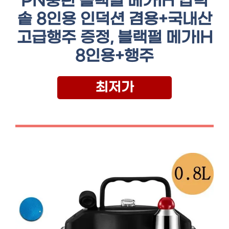
PN풍년 블랙펄 메가IH 압력
솥 8인용 인덕션 겸용+국내산
고급행주 증정, 블랙펄 메가IH
8인용+행주
최저가