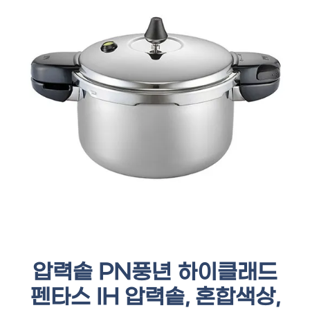
압력솥 PN풍년 하이클래드
펜타스 IH 압력솥, 혼합색상,