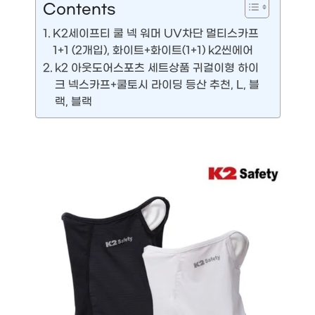
Contents
K2세이프티 쿨 넥 워머 UV차단 멀티스카프
1+1 (2개입), 화이트+화이트(1+1) k2씬에어
k2 아웃도어스포츠 세트상품 귀걸이형 하이
크 넥스카프+쿨토시 라이딩 등산 추천, L, 블
랙, 블랙