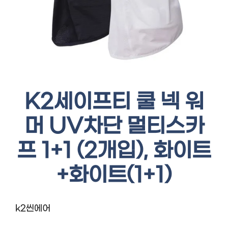
K2세이프티 쿨 넥 워
머 UV차단 멀티스카
프 1+1 (2개입), 화이트
+화이트(1+1)
k2씬에어