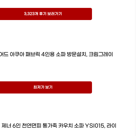
3,323개 후기 보러가기
어드 아쿠아 패브릭 4인용 소파 방문설치, 크림그레이
최저가 보기
제너 6인 천연면피 통가죽 카우치 소파 YSI015, 라이