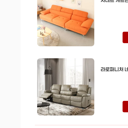
자네트 캐트린
라로퍼니처 네