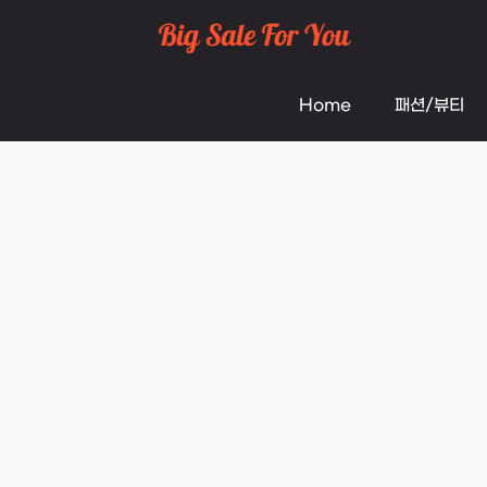
Skip
to
Home
패션/뷰티
content