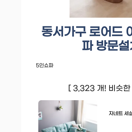
동서가구 로어드 
파 방문설
5인쇼파
[ 3,323 개! 비슷
자네트 세실