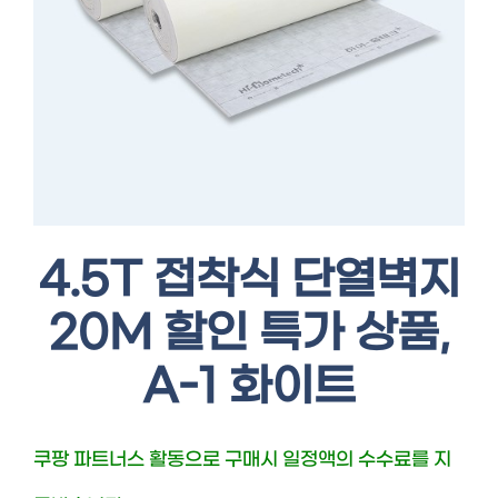
4.5T 접착식 단열벽지
20M 할인 특가 상품,
A-1 화이트
쿠팡 파트너스 활동으로 구매시 일정액의 수수료를 지