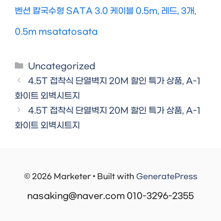
벤션 칼국수형 SATA 3.0 케이블 0.5m, 레드, 3개,
0.5m msatatosata
Categories
Uncategorized
4.5T 접착식 단열벽지 20M 할인 특가 상품, A-1
화이트 외벽시트지
4.5T 접착식 단열벽지 20M 할인 특가 상품, A-1
화이트 외벽시트지
© 2026 Marketer • Built with
GeneratePress
nasaking@naver.com 010-3296-2355