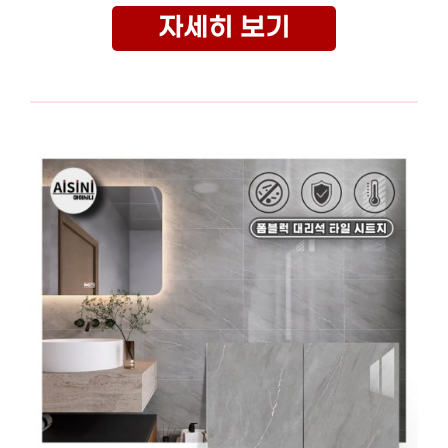
자세히 보기