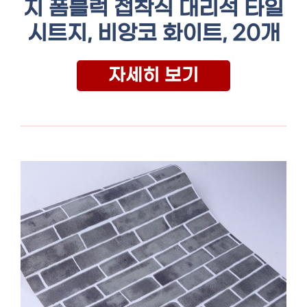
지 폼블럭 접착식 대리석 타일
시트지, 비앙코 화이트, 20개
자세히 보기