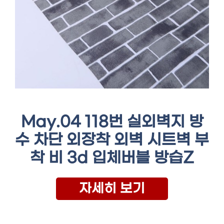
May.04 118번 실외벽지 방
수 차단 외장착 외벽 시트벽 부
착 비 3d 입체버블 방습Z
자세히 보기