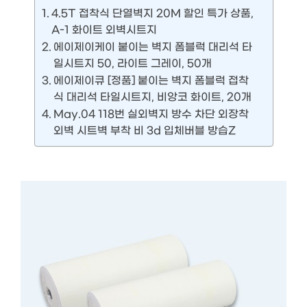
4.5T 접착식 단열벽지 20M 할인 특가 상품,
A-1 화이트 외벽시트지
에이제이케이 붙이는 벽지 폼블럭 대리석 타
일시트지 50, 라이트 그레이, 50개
에이제이큐 [정품] 붙이는 벽지 폼블럭 접착
식 대리석 타일시트지, 비앙코 화이트, 20개
May.04 118번 실외벽지 방수 차단 외장착
외벽 시트벽 부착 비 3d 입체버블 방습Z