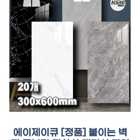
에이제이큐 [정품] 붙이는 벽