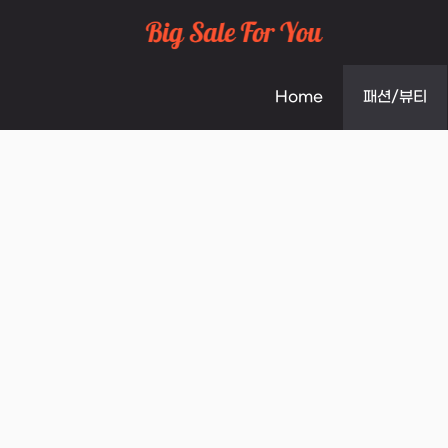
Skip
to
Home
패션/뷰티
content