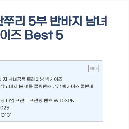
단쭈리 5부 반바지 남녀
즈 Best 5
반바지 남녀공용 트레이닝 빅사이즈
 냉장고바지 봄 여름 쿨링팬츠 냉감 빅사이즈 쿨반바
딩 나염 프린트 프린팅 팬츠 WI103PN
025
O131