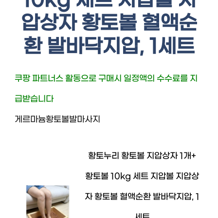
10kg 세트 지압볼 지
압상자 황토볼 혈액순
환 발바닥지압, 1세트
쿠팡 파트너스 활동으로 구매시 일정액의 수수료를 지
급받습니다
게르마늄황토볼발마사지
황토누리 황토볼 지압상자 1개+
황토볼 10kg 세트 지압볼 지압상
자 황토볼 혈액순환 발바닥지압, 1
세트