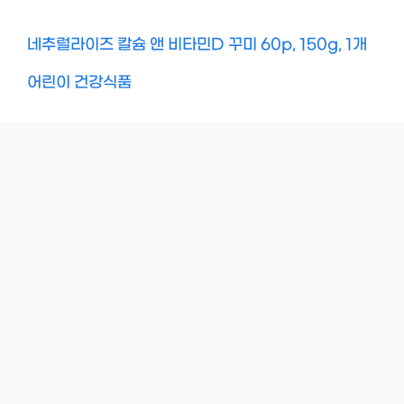
네추럴라이즈 칼슘 앤 비타민D 꾸미 60p, 150g, 1개
어린이 건강식품
Categories
COUSHOP
돗투돗x마롤로뜨 체어라이너 유아시트 아기의자
방석 식탁의자 시트, 퍼플베리_자수체어라이너M 유아
가구/인테리어
지구화학 투명이 색연필, 빨강, 12개입, 1색, 1개 문
구/오피스
© 2026 Marketer • Built with
GeneratePress