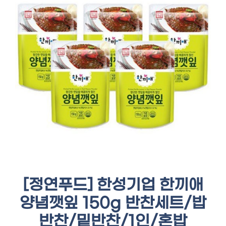
[정연푸드] 한성기업 한끼애
양념깻잎 150g 반찬세트/밥
반찬/밑반찬/1인/혼밥