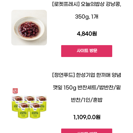
[로켓프레시] 오늘의밥상 강낭콩,
350g, 1개
4,840원
사이트 방문
[정연푸드] 한성기업 한끼애 양념
깻잎 150g 반찬세트/밥반찬/밑
반찬/1인/혼밥
1,109,0.0원