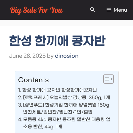
Skip
Menu
to
content
한성 한끼애 콩자반
June 28, 2025
by
dinosion
Contents
한성 한끼애 콩자반 한성한끼애콩자반
[로켓프레시] 오늘의밥상 강낭콩, 350g, 1개
[정연푸드] 한성기업 한끼애 양념깻잎 150g
반찬세트/밥반찬/밑반찬/1인/혼밥
모듬콩 4kg 콩자반 콩조림 밑반찬 대용량 업
소용 반찬, 4kg, 1개