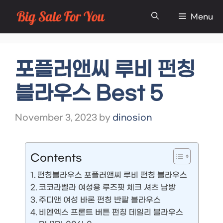
Skip
Menu
to
content
포플러앤씨 루비 펀칭
블라우스 Best 5
November 3, 2023
by
dinosion
Contents
펀칭블라우스 포플러앤씨 루비 펀칭 블라우스
코코라벨라 여성용 루즈핏 체크 셔츠 남방
주디앤 여성 바론 펀칭 반팔 블라우스
비엔엑스 프론트 버튼 펀칭 데일리 블라우스