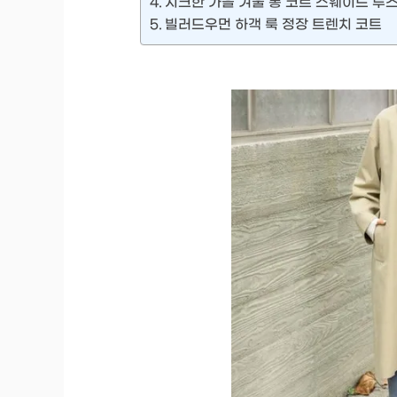
시크한 가을 겨울 롱 코트 스웨이드 루즈
빌러드우먼 하객 룩 정장 트렌치 코트