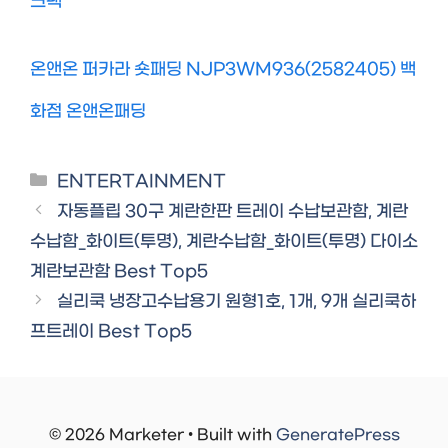
크팩
온앤온 퍼카라 숏패딩 NJP3WM936(2582405) 백
화점 온앤온패딩
Categories
ENTERTAINMENT
자동플립 30구 계란한판 트레이 수납보관함, 계란
수납함_화이트(투명), 계란수납함_화이트(투명) 다이소
계란보관함 Best Top5
실리쿡 냉장고수납용기 원형1호, 1개, 9개 실리쿡하
프트레이 Best Top5
© 2026 Marketer • Built with
GeneratePress