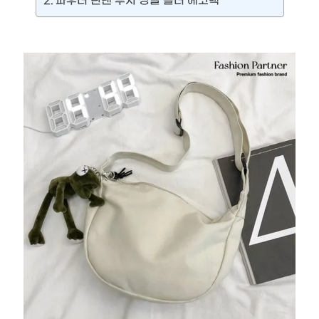
파우더 린넨 무지 싱글 숄더 에코백