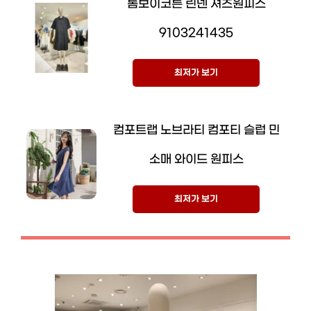
톰보이코튼 린넨 셔츠원피스
9103241435
최저가 보기
컴포트랩 노브라티 컴포티 슬럽 민
소매 와이드 원피스
최저가 보기