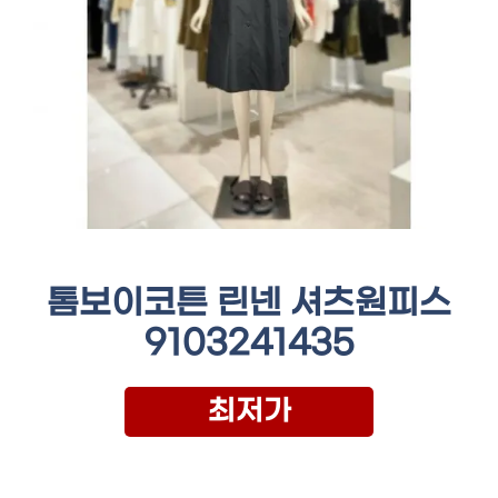
톰보이코튼 린넨 셔츠원피스
9103241435
최저가