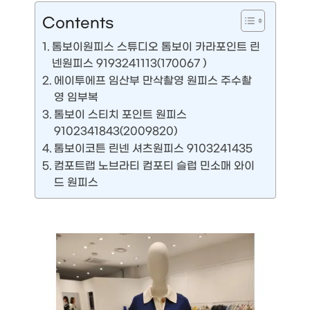
Contents
톰보이원피스 스튜디오 톰보이 카라포인트 린
넨원피스 9193241113(170067 )
에이투에프 임산부 만삭촬영 원피스 주수촬
영 임부복
톰보이 스티치 포인트 원피스
9102341843(2009820)
톰보이코튼 린넨 셔츠원피스 9103241435
컴포트랩 노브라티 컴포티 슬럽 민소매 와이
드 원피스