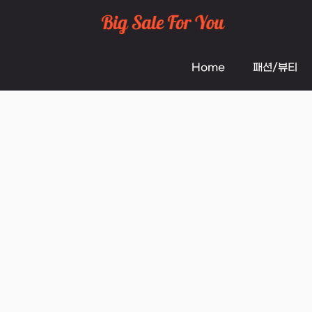
Skip
to
Home
패션/뷰티
content