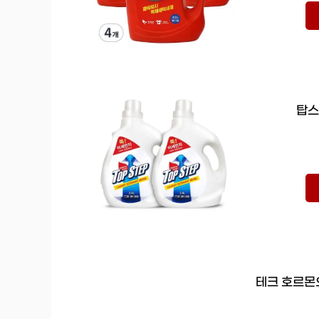
탑스
테크 호르몬으