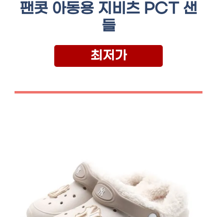
팬콧 아동용 지비츠 PCT 샌
들
최저가