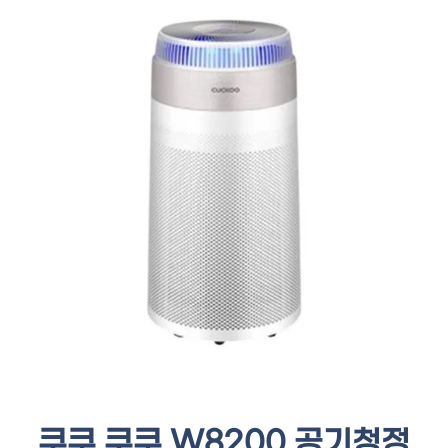
쿠쿠 쿠쿠 W8200 공기청정