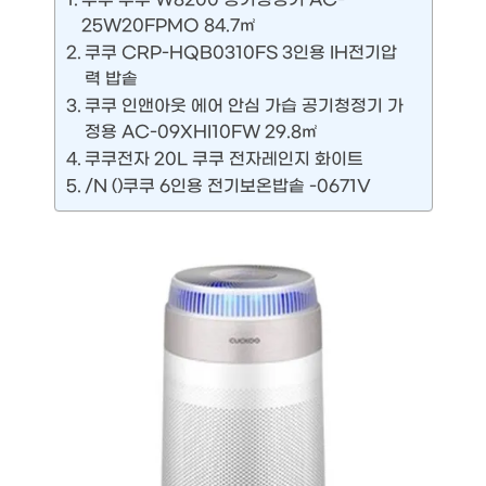
25W20FPMO 84.7㎡
쿠쿠 CRP-HQB0310FS 3인용 IH전기압
력 밥솥
쿠쿠 인앤아웃 에어 안심 가습 공기청정기 가
정용 AC-09XHI10FW 29.8㎡
쿠쿠전자 20L 쿠쿠 전자레인지 화이트
/N ()쿠쿠 6인용 전기보온밥솥 -0671V