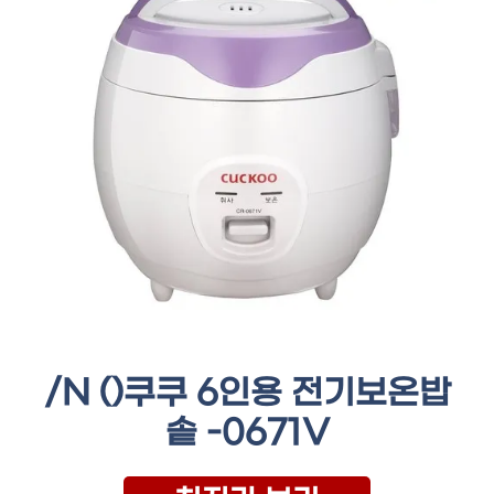
/N ()쿠쿠 6인용 전기보온밥
솥 -0671V