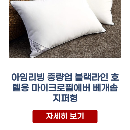
아임리빙 중량업 블랙라인 호
텔용 마이크로필에버 베개솜
지퍼형
자세히 보기