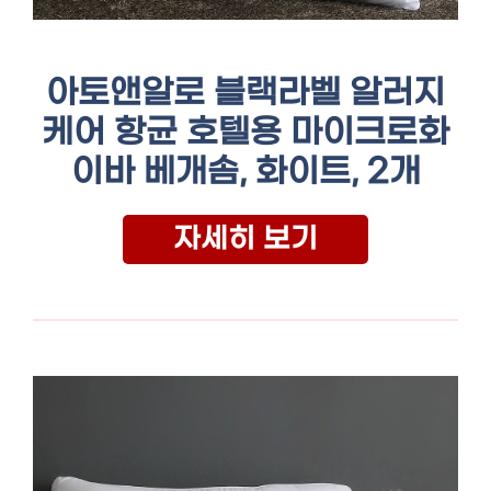
아토앤알로 블랙라벨 알러지
케어 항균 호텔용 마이크로화
이바 베개솜, 화이트, 2개
자세히 보기