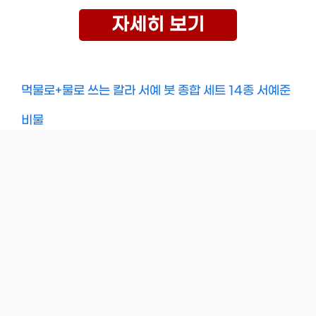
자세히 보기
먹물로+물로 쓰는 칼라 서예 붓 종합 세트 14종 서예준
비물
Categories
Uncategorized
케이아이티홈 국내제조 진드기방지 마이크로화이
바 베개솜, 단일 색상, 2개
잠쿠 메모리폼 인체공학 기능성 경추베개, 1개, 화이
트 마이크로화이버경추베개