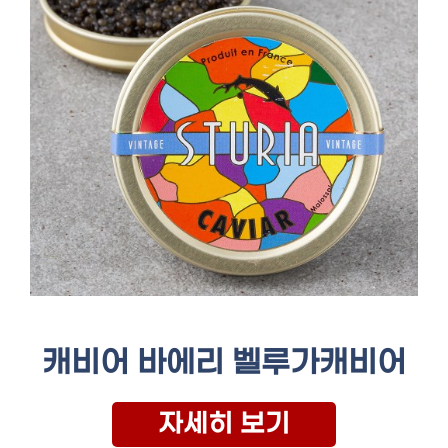
캐비어 바에리 벨루가캐비어
자세히 보기