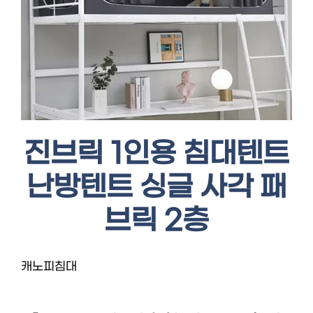
진브릭 1인용 침대텐트
난방텐트 싱글 사각 패
브릭 2층
캐노피침대