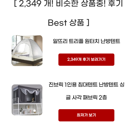
[ 2,349 개! 비슷한 상품중! 후기
Best 상품 ]
알뜨리 트리플 원터치 난방텐트
2,349개 후기 보러가기
진브릭 1인용 침대텐트 난방텐트 싱
글 사각 패브릭 2층
최저가 보기