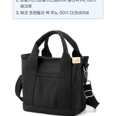
캉골키즈 [캉골키즈]페이지 숄더백 PE 0011
에크루
에코 프랜들리 백 주노 0011 다크네이비