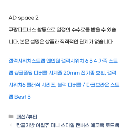
AD space 2
쿠팡파트너스 활동으로 일정의 수수료를 받을 수 있습
니다. 본문 설명은 상품과 직적적인 관계가 없습니다
갤럭시워치스트랩 엔인원 갤럭시워치 6 5 4 가죽 스트
랩 싱글폴딩 디버클 시계줄 20mm 전기종 호환, 갤럭
시워치6 클래식 시리즈, 블랙 디버클 / 다크브라운 스트
랩 Best 5
Categories
패션/뷰티
캉골가방 아월쥬 미니 스마일 캔버스 에코백 토드백