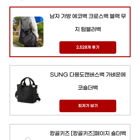
남자 가방 에코백 크로스백 블랙 무
지 텀블러백
2,528개 후기
SUNG 다용도캔버스백 가벼운에
코숄더백
최저가 보기
캉골키즈 [캉골키즈]페이지 숄더백