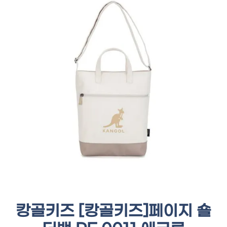
캉골키즈 [캉골키즈]페이지 숄