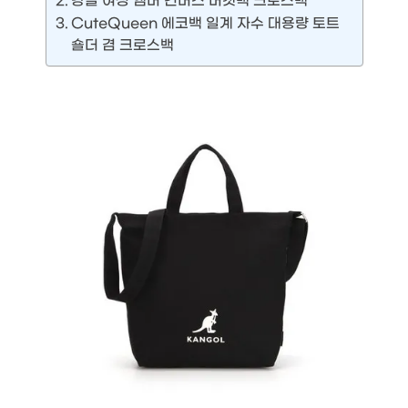
캉골 여성 엠버 컨버스 버켓백 크로스백
CuteQueen 에코백 일계 자수 대용량 토트
숄더 겸 크로스백