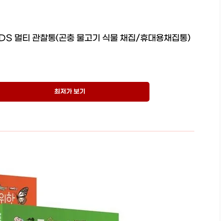
iDS 멀티 관찰통(곤충 물고기 식물 채집/휴대용채집통)
최저가 보기