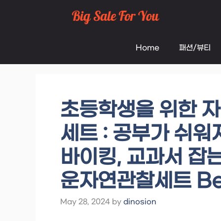
Skip
to
Home
패션/뷰티
content
초등학생을 위한 자연
세트 : 공부가 쉬워
바이킹, 교과서 잡
운자연관찰세트 Bes
May 28, 2024
by
dinosion