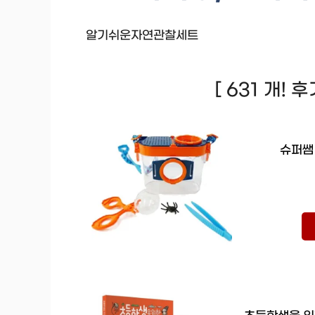
알기쉬운자연관찰세트
[ 631 개! 
슈퍼쌤