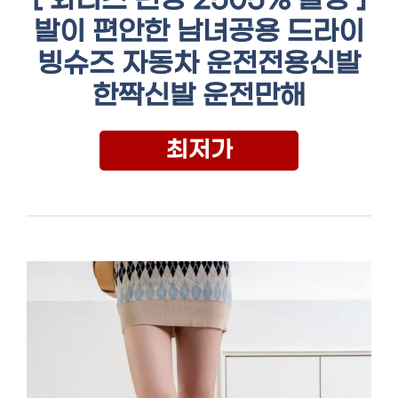
[ 와디즈 펀딩 2505% 달성 ]
발이 편안한 남녀공용 드라이
빙슈즈 자동차 운전전용신발
한짝신발 운전만해
최저가