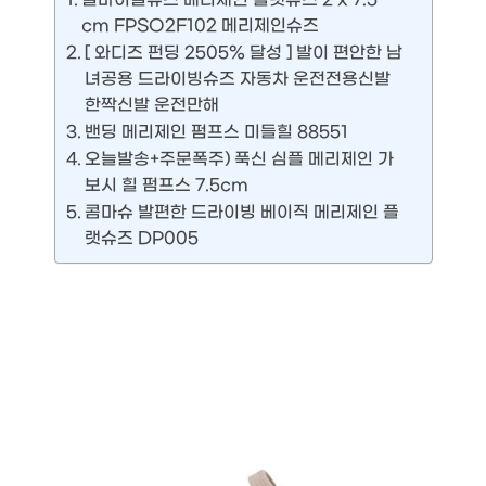
cm FPSO2F102 메리제인슈즈
[ 와디즈 펀딩 2505% 달성 ] 발이 편안한 남
녀공용 드라이빙슈즈 자동차 운전전용신발
한짝신발 운전만해
밴딩 메리제인 펌프스 미들힐 88551
오늘발송+주문폭주) 푹신 심플 메리제인 가
보시 힐 펌프스 7.5cm
콤마슈 발편한 드라이빙 베이직 메리제인 플
랫슈즈 DP005