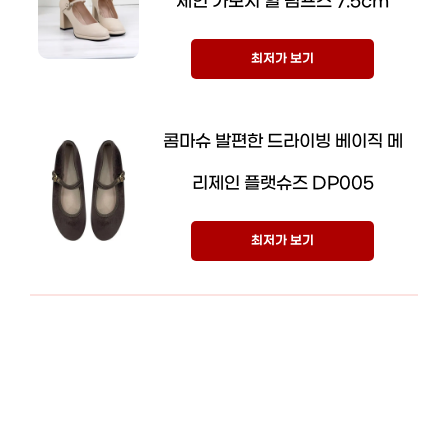
제인 가보시 힐 펌프스 7.5cm
최저가 보기
콤마슈 발편한 드라이빙 베이직 메
리제인 플랫슈즈 DP005
최저가 보기