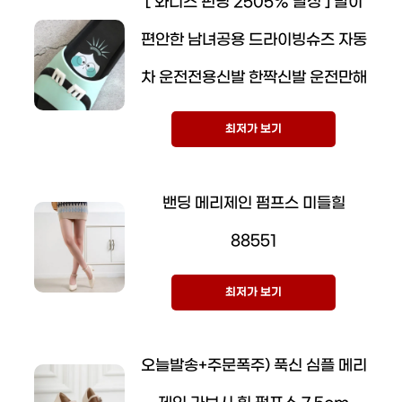
[ 와디즈 펀딩 2505% 달성 ] 발이
편안한 남녀공용 드라이빙슈즈 자동
차 운전전용신발 한짝신발 운전만해
최저가 보기
밴딩 메리제인 펌프스 미들힐
88551
최저가 보기
오늘발송+주문폭주) 푹신 심플 메리