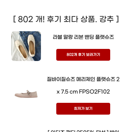
[ 802 개! 후기 최다 상품. 강추 ]
라블 말랑 리본 밴딩 플랫슈즈
802개 후기 보러가기
질바이질슈즈 메리제인 플랫슈즈 2
x 7.5 cm FPSO2F102
최저가 보기