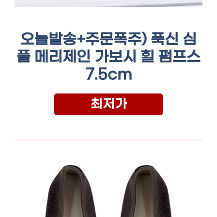
오늘발송+주문폭주) 푹신 심
플 메리제인 가보시 힐 펌프스
7.5cm
최저가