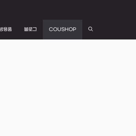
방용품
블로그
COUSHOP