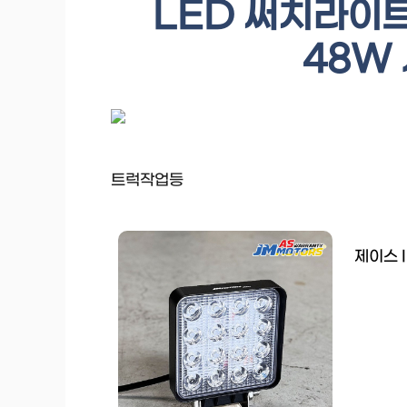
LED 써치라이
48W
트럭작업등
제이스 