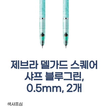
제브라 델가드 스퀘어
샤프 블루그린,
0.5mm, 2개
색샤프심