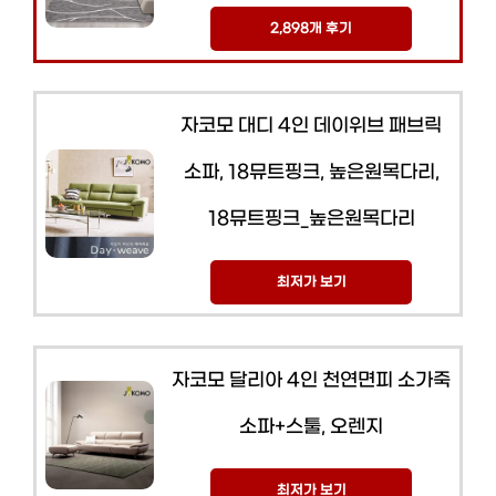
2,898개 후기
자코모 대디 4인 데이위브 패브릭
소파, 18뮤트핑크, 높은원목다리,
18뮤트핑크_높은원목다리
최저가 보기
자코모 달리아 4인 천연면피 소가죽
소파+스툴, 오렌지
최저가 보기