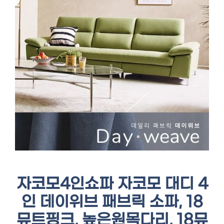
자코모4인쇼파 자코모 대디 4
인 데이위브 패브릭 소파, 18
뮤트핑크, 높은원목다리, 18뮤