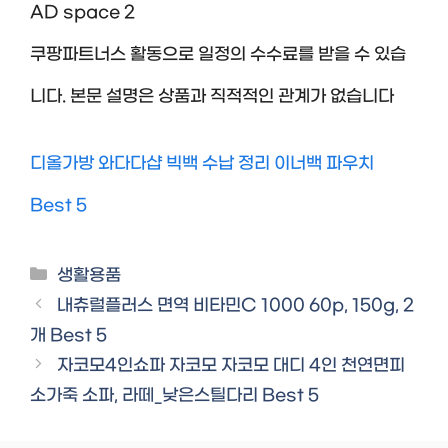
AD space 2
쿠팡파트너스 활동으로 일정의 수수료를 받을 수 있습
니다. 본문 설명은 상품과 직적적인 관계가 없습니다
디올가방 와다다샵 빅백 수납 정리 이너백 파우치
Best 5
Categories
생활용품
내츄럴플러스 면역 비타민C 1000 60p, 150g, 2
개 Best 5
자코모4인쇼파 자코모 자코모 대디 4인 천연면피
소가죽 소파, 라떼_낮은스틸다리 Best 5