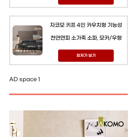
자코모 키프 4인 카우치형 기능성
천연면피 소가죽 소파, 모카/우형
최저가 보기
AD space 1