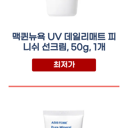
맥퀸뉴욕 UV 데일리매트 피
니쉬 선크림, 50g, 1개
최저가