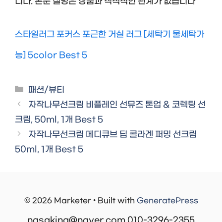
니다. 본문 설명은 상품과 직적적인 관계가 없습니다
스타일러그 포커스 포근한 거실 러그 [세탁기 물세탁가
능] 5color Best 5
Categories
패션/뷰티
자작나무선크림 비플레인 선뮤즈 톤업 & 코렉팅 선
크림, 50ml, 1개 Best 5
자작나무선크림 메디큐브 딥 콜라겐 퍼밍 선크림
50ml, 1개 Best 5
© 2026 Marketer • Built with
GeneratePress
nasaking@naver.com 010-3296-2355