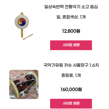
일상속반짝 전통악기 소고 음십
일, 혼합색상, 1개
12,800원
사이트 방문
국악기유림 카슈 사물장구 1.6치
중등용, 1개
160,000원
사이트 방문