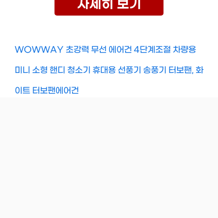
자세히 보기
WOWWAY 초강력 무선 에어건 4단계조절 차량용
미니 소형 핸디 청소기 휴대용 선풍기 송풍기 터보팬, 화
이트 터보팬에어건
Categories
Uncategorized
일상속반짝 전통악기 소고 음십일, 혼합색상, 1개 해
금악기
세계 철학 필독서 50:플라톤부터 마이클 샌델까지
2500년 철학 명저 50권을 한 권에