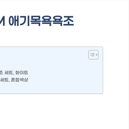
M 애기목욕욕조
조 세트, 화이트
 세트, 혼합색상