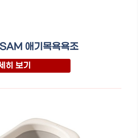
TSAM 애기목욕욕조
세히 보기