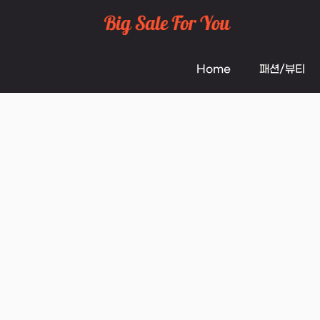
Skip
to
Home
패션/뷰티
content