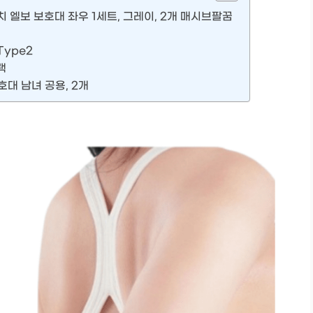
 엘보 보호대 좌우 1세트, 그레이, 2개 매시브팔꿈
ype2
랙
호대 남녀 공용, 2개