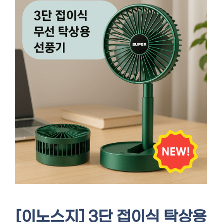
[이노스지] 3단 접이식 탁상용