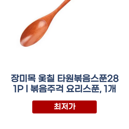
장미목 옻칠 타원볶음스푼28
1P l 볶음주걱 요리스푼, 1개
최저가