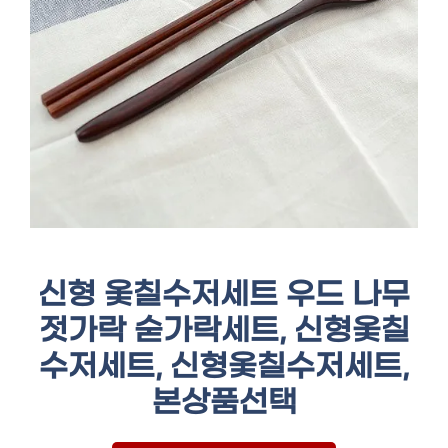
신형 옻칠수저세트 우드 나무
젓가락 숟가락세트, 신형옻칠
수저세트, 신형옻칠수저세트,
본상품선택