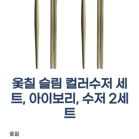
옻칠 슬림 컬러수저 세
트, 아이보리, 수저 2세
트
옻칠