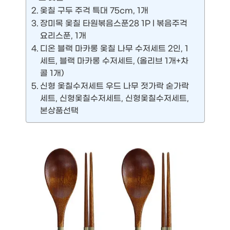
옻칠 구두 주걱 특대 75cm, 1개
장미목 옻칠 타원볶음스푼28 1P l 볶음주걱
요리스푼, 1개
디온 블랙 마카롱 옻칠 나무 수저세트 2인, 1
세트, 블랙 마카롱 수저세트, (올리브 1개+차
콜 1개)
신형 옻칠수저세트 우드 나무 젓가락 숟가락
세트, 신형옻칠수저세트, 신형옻칠수저세트,
본상품선택