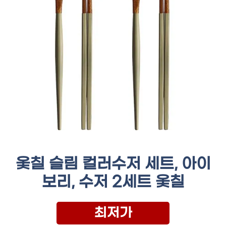
옻칠 슬림 컬러수저 세트, 아이
보리, 수저 2세트 옻칠
최저가