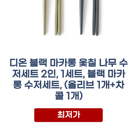
디온 블랙 마카롱 옻칠 나무 수
저세트 2인, 1세트, 블랙 마카
롱 수저세트, (올리브 1개+차
콜 1개)
최저가