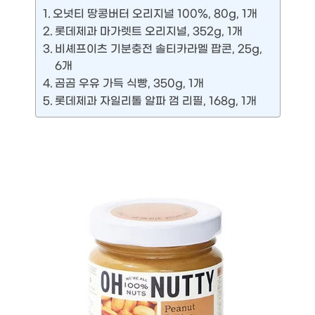
오넛티 땅콩버터 오리지널 100%, 80g, 1개
롯데제과 마가렛트 오리지널, 352g, 1개
비셰프이츠 기분충전 솔티카라멜 팝콘, 25g,
6개
곰곰 우유 가득 식빵, 350g, 1개
롯데제과 자일리톨 알파 껌 리필, 168g, 1개