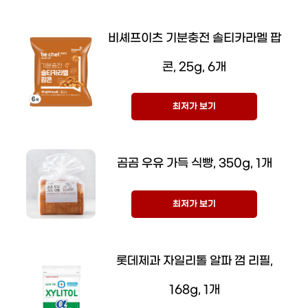
비셰프이츠 기분충전 솔티카라멜 팝
콘, 25g, 6개
최저가 보기
곰곰 우유 가득 식빵, 350g, 1개
최저가 보기
롯데제과 자일리톨 알파 껌 리필,
168g, 1개