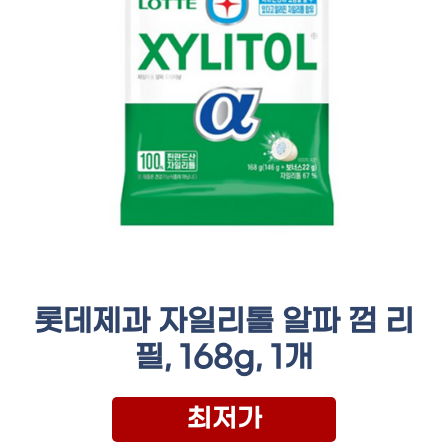
롯데제과 자일리톨 알파 껌 리
필, 168g, 1개
최저가