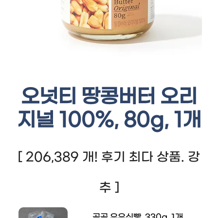
오넛티 땅콩버터 오리
지널 100%, 80g, 1개
[ 206,389 개! 후기 최다 상품. 강
추 ]
곰곰 우유식빵, 330g, 1개