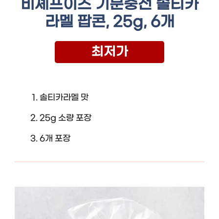
비셰프이츠 기분충전 솔티카
라멜 팝콘, 25g, 6개
최저가
솔티카라멜 맛
25g 소량 포장
6개 포장