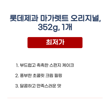
롯데제과 마가렛트 오리지널,
352g, 1개
최저가
부드럽고 촉촉한 스펀지 케이크
풍부한 초콜릿 크림 필링
달콤하고 만족스러운 맛