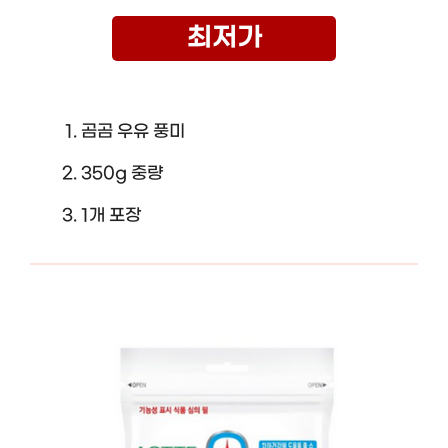
최저가
곰곰 우유 풍미
350g 중량
1개 포장