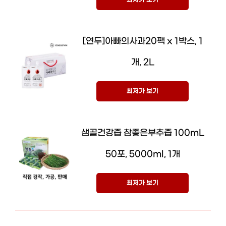
[연두]아빠의사과20팩 x 1박스, 1
개, 2L
최저가 보기
샘골건강즙 참좋은부추즙 100mL
50포, 5000ml, 1개
최저가 보기