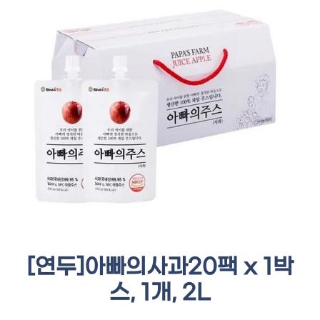
[연두]아빠의사과20팩 x 1박
스, 1개, 2L