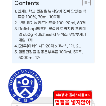
Contents
연세대학교 껍질을 넣지않아 진짜 맛있는 석
류즙 100%, 70ml, 100개
보뚜 유기농 레드비트즙 100, 90ml, 60개
[fafishop]약초인 무설탕 도라지청 프리미
엄 650g 국내산 도라지 무색소 무방부제, 1
개입, 1개
[연두]아빠의사과20팩 x 1박스, 1개, 2L
샘골건강즙 참좋은부추즙 100mL 50포,
5000ml, 1개