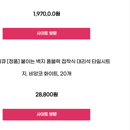
1,970,0.0원
사이트 방문
큐 [정품] 붙이는 벽지 폼블럭 접착식 대리석 타일시트
지, 비앙코 화이트, 20개
28,800원
사이트 방문