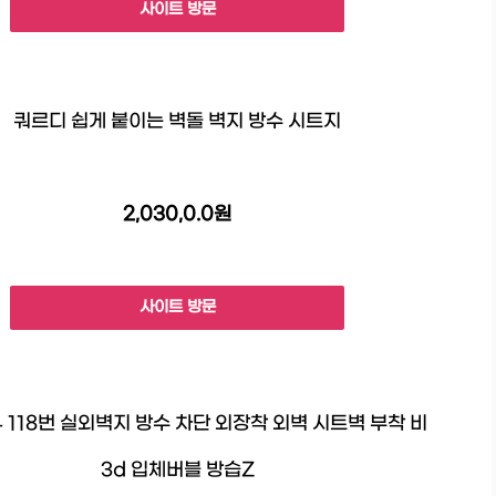
사이트 방문
쿼르디 쉽게 붙이는 벽돌 벽지 방수 시트지
2,030,0.0원
사이트 방문
4 118번 실외벽지 방수 차단 외장착 외벽 시트벽 부착 비
3d 입체버블 방습Z