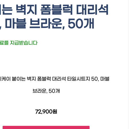
는 벽지 폼블럭 대리석
 마블 브라운, 50개
수료를 지급받습니다
케이 붙이는 벽지 폼블럭 대리석 타일시트지 50, 마블
브라운, 50개
72,900원