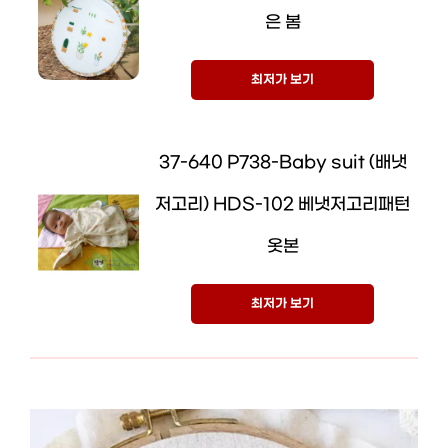
은 봄
최저가 보기
37-640 P738-Baby suit (배냇
저고리) HDS-102 베냇저고리패턴
옷본
최저가 보기