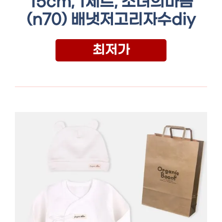
15cm, 1세트, 소녀의마음
(n70) 배냇저고리자수diy
최저가