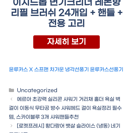
이지드롭 변기크리너 레몬향
리필 브러쉬 24개입 + 핸들 +
전용 고리
자세히 보기
윤루카스 X 스프맨 차가운 냉각선풍기 윤루카스선풍기
Categories
Uncategorized
에르아 초강력 실리콘 샤워기 거리채 홀더 욕실 벽
걸이 이동식 무타공 방수 샤워헤드 걸이 욕실정리 필수
템, 스카이블루 3개 샤워핸들추천
[로켓프레시] 황다랑어 뱃살 슬라이스 (냉동) 네기