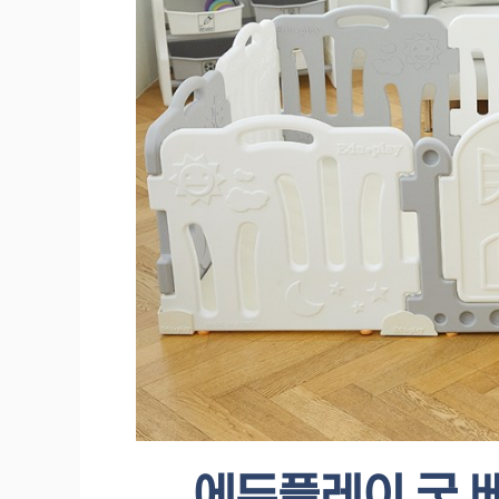
에듀플레이 굿 베