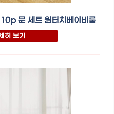
10p 문 세트 원터치베이비룸
세히 보기