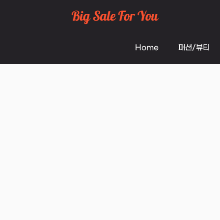
Skip
to
Home
패션/뷰티
content