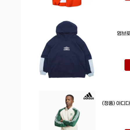
엄브로
(정품) 아디