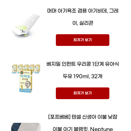
머머 아기욕조 겸용 아기비데, 그레
이, 실리콘
최저가 보기
베지밀 인펀트 우리콩 1단계 유아식
두유 190ml, 32개
최저가 보기
[포프베베] 텐셀 신생아 이불 낮잠
이불 아기 블랭킷, Neptune