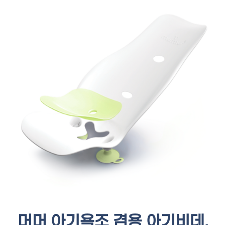
머머 아기욕조 겸용 아기비데,