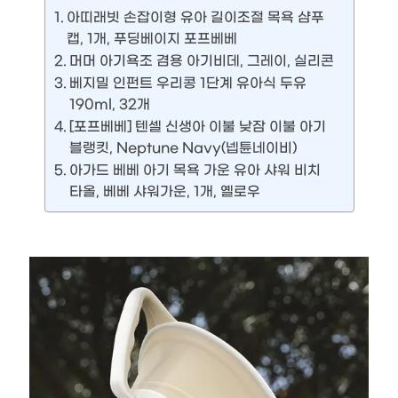
아띠래빗 손잡이형 유아 길이조절 목욕 샴푸
캡, 1개, 푸딩베이지 포프베베
머머 아기욕조 겸용 아기비데, 그레이, 실리콘
베지밀 인펀트 우리콩 1단계 유아식 두유
190ml, 32개
[포프베베] 텐셀 신생아 이불 낮잠 이불 아기
블랭킷, Neptune Navy(넵튠네이비)
아가드 베베 아기 목욕 가운 유아 샤워 비치
타올, 베베 샤워가운, 1개, 옐로우