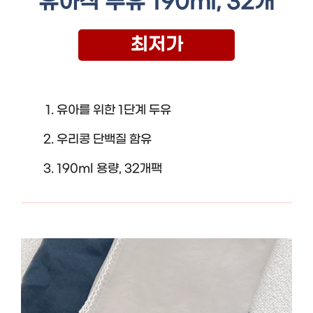
유아식 두유 190ml, 32개
최저가
유아를 위한 1단계 두유
우리콩 단백질 함유
190ml 용량, 32개팩