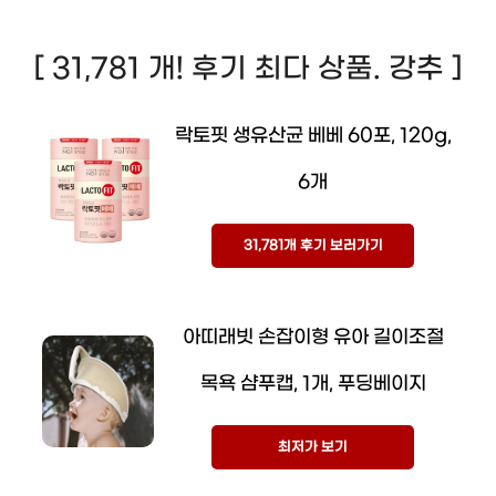
[ 31,781 개! 후기 최다 상품. 강추 ]
락토핏 생유산균 베베 60포, 120g,
6개
31,781개 후기 보러가기
아띠래빗 손잡이형 유아 길이조절
목욕 샴푸캡, 1개, 푸딩베이지
최저가 보기