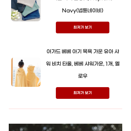
Navy(넵튠네이비)
최저가 보기
아가드 베베 아기 목욕 가운 유아 샤
워 비치 타올, 베베 샤워가운, 1개, 옐
로우
최저가 보기