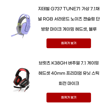
지데빌 G737 TUNE71 가상 7.1채
널 RGB 서라운드 노이즈 캔슬링 단
방향 마이크 게이밍 헤드셋, 블루
최저가 보기
브릿츠 K38GH 버추얼 7.1 게이밍
헤드셋 40mm 프리미엄 유닛 스틱
회전 마이크
최저가 보기