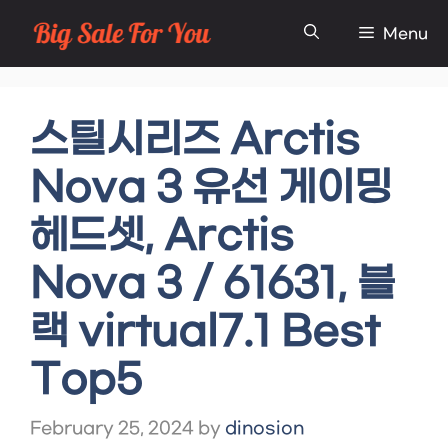
Skip
Menu
to
content
스틸시리즈 Arctis
Nova 3 유선 게이밍
헤드셋, Arctis
Nova 3 / 61631, 블
랙 virtual7.1 Best
Top5
February 25, 2024
by
dinosion