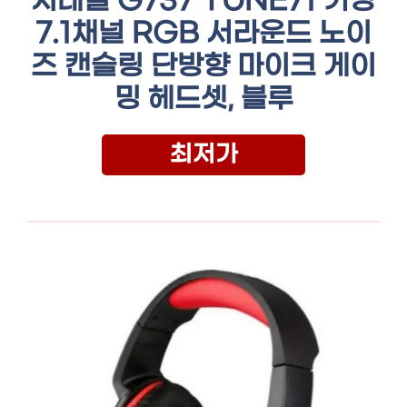
지데빌 G737 TUNE71 가상
7.1채널 RGB 서라운드 노이
즈 캔슬링 단방향 마이크 게이
밍 헤드셋, 블루
최저가