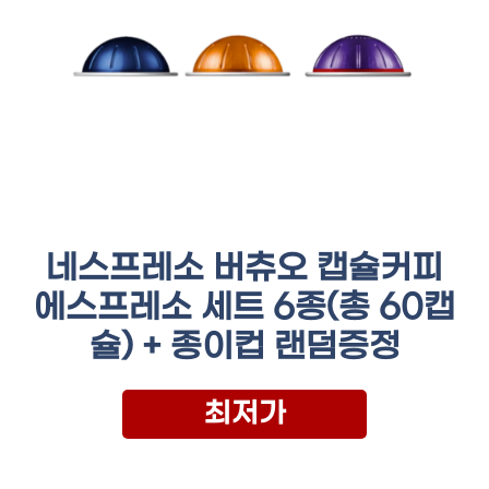
네스프레소 버츄오 캡슐커피
에스프레소 세트 6종(총 60캡
슐) + 종이컵 랜덤증정
최저가