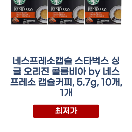
네스프레소캡슐 스타벅스 싱
글 오리진 콜롬비아 by 네스
프레소 캡슐커피, 5.7g, 10개,
1개
최저가