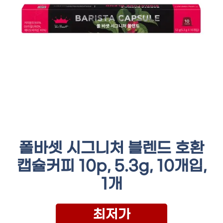
폴바셋 시그니처 블렌드 호환
캡슐커피 10p, 5.3g, 10개입,
1개
최저가