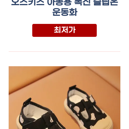
오즈키즈 아동용 폭신 슬립온
운동화
최저가