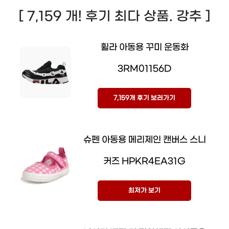
[ 7,159 개! 후기 최다 상품. 강추 ]
휠라 아동용 꾸미 운동화
3RM01156D
7,159개 후기 보러가기
슈펜 아동용 메리제인 캔버스 스니
커즈 HPKR4EA31G
최저가 보기