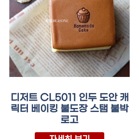
디저트 CL5011 인두 도안 캐
릭터 베이킹 불도장 스탬 불박
로고