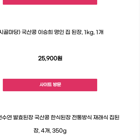
(시골마당) 국산콩 이승희 명인 집 된장, 1kg, 1개
25,900원
사이트 방문
전수연 발효된장 국산콩 한식된장 전통방식 재래식 집된
장, 4개, 350g