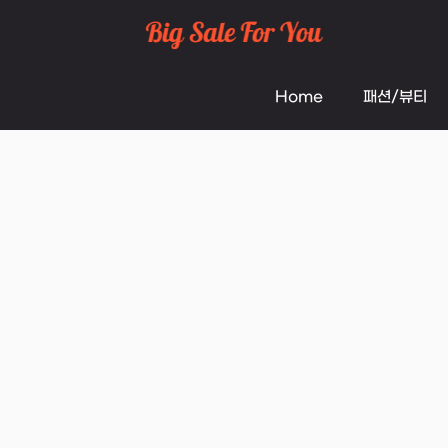
Skip
to
Home
패션/뷰티
content