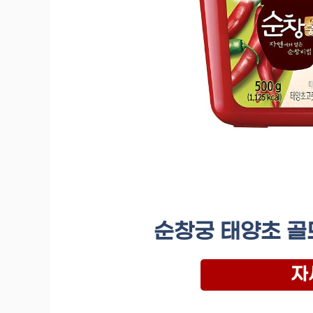
순창궁 태양초 골
자