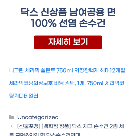
닥스 신상품 남여공용 면
100% 선염 손수건
자세히 보기
니그린 세라믹 실란트 750ml 외장광택제 최대12개월
세라믹코팅외장보호 비딩 광택, 1개, 750ml 세라믹코
팅퀵디테일러
Categories
Uncategorized
[선물포장] [백화점 정품] 닥스 체크 손수건 2종 세
트 모던&와인 면 닥스손수건면대