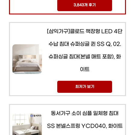
3,843개 후기
[삼익가구]클로드 책장형 LED 4단
수납 침대 슈퍼싱글 퀸 SS Q, 02.
슈퍼싱글 침대(본넬 매트 포함), 화
이트
최저가 보기
동서가구 소이 심플 일체형 침대
SS 본넬스프링 YCD040, 화이트