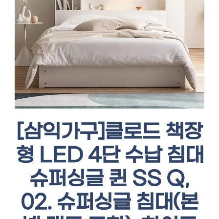
[삼익가구]클로드 책장
형 LED 4단 수납 침대
슈퍼싱글 퀸 SS Q,
02. 슈퍼싱글 침대(본