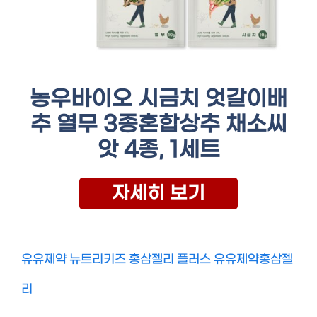
농우바이오 시금치 엇갈이배
추 열무 3종혼합상추 채소씨
앗 4종, 1세트
자세히 보기
유유제약 뉴트리키즈 홍삼젤리 플러스 유유제약홍삼젤
리