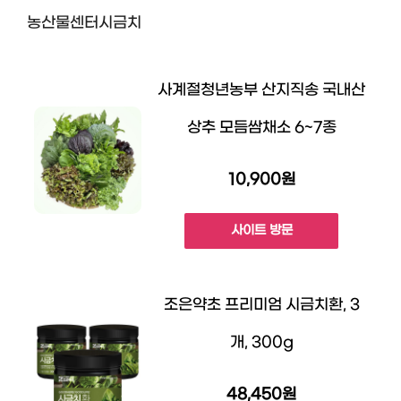
농산물센터시금치
사계절청년농부 산지직송 국내산
상추 모듬쌈채소 6~7종
10,900원
사이트 방문
조은약초 프리미엄 시금치환, 3
개, 300g
48,450원