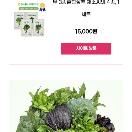
무 3종혼합상추 채소씨앗 4종, 1
세트
15,000원
사이트 방문