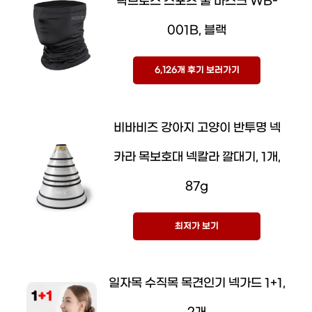
락브로스 스포츠 쿨 마스크 WB-
001B, 블랙
6,126개 후기 보러가기
비바비즈 강아지 고양이 반투명 넥
카라 목보호대 넥칼라 깔대기, 1개,
87g
최저가 보기
일자목 수직목 목견인기 넥가드 1+1,